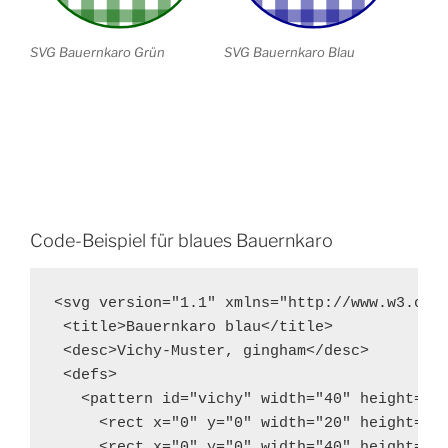
SVG Bauernkaro Grün
SVG Bauernkaro Blau
Code-Beispiel für blaues Bauernkaro
<svg version="1.1" xmlns="http://www.w3.org/
 <title>Bauernkaro blau</title>

 <desc>Vichy-Muster, gingham</desc>

 <defs>

   <pattern id="vichy" width="40" height="40
     <rect x="0" y="0" width="20" height="40
     <rect x="0" y="0" width="40" height="20