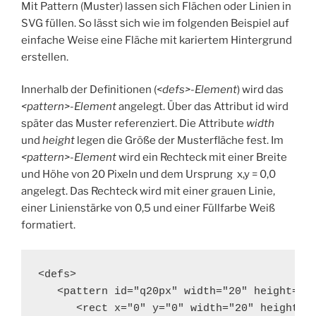
Mit Pattern (Muster) lassen sich Flächen oder Linien in
SVG füllen. So lässt sich wie im folgenden Beispiel auf
einfache Weise eine Fläche mit kariertem Hintergrund
erstellen.
Innerhalb der Definitionen (
<defs>-Element
) wird das
<pattern>-Element
angelegt. Über das Attribut id wird
später das Muster referenziert. Die Attribute
width
und
height
legen die Größe der Musterfläche fest. Im
<pattern>-Element
wird ein Rechteck mit einer Breite
und Höhe von 20 Pixeln und dem Ursprung x,y = 0,0
angelegt. Das Rechteck wird mit einer grauen Linie,
einer Linienstärke von 0,5 und einer Füllfarbe Weiß
formatiert.
<defs>

   <pattern id="q20px" width="20" height="20
      <rect x="0" y="0" width="20" height="2