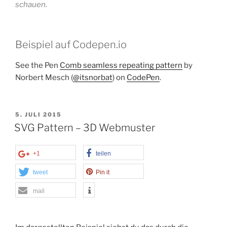
schauen.
Beispiel auf Codepen.io
See the Pen
Comb seamless repeating pattern
by
Norbert Mesch (
@itsnorbat
) on
CodePen
.
VERÖFFENTLICHT
5. JULI 2015
AM
SVG Pattern – 3D Webmuster
+1
teilen
tweet
Pin it
mail