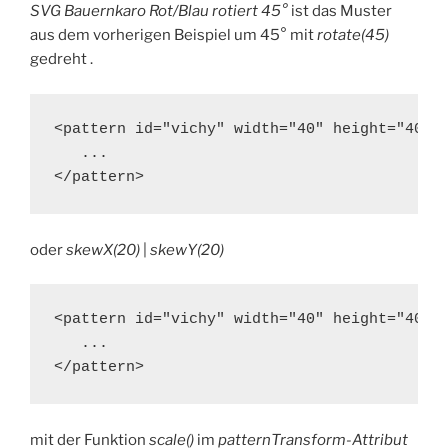
SVG Bauernkaro Rot/Blau rotiert 45°
ist das Muster
aus dem vorherigen Beispiel um 45° mit
rotate(45)
gedreht .
<pattern id="vichy" width="40" height="40" p
   ...

</pattern>
oder
skewX(20)
|
skewY(20)
<pattern id="vichy" width="40" height="40" p
   ...

</pattern>
mit der Funktion
scale()
im
patternTransform-Attribut