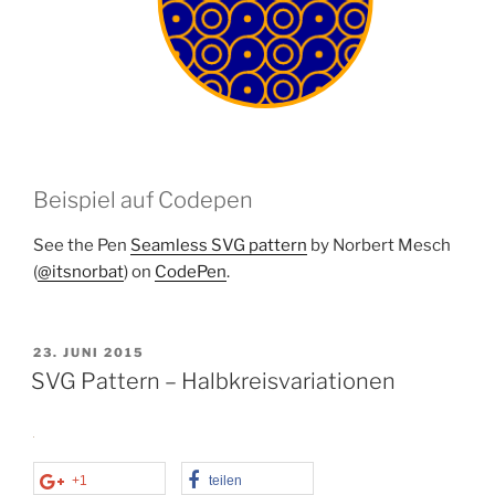
Beispiel auf Codepen
See the Pen
Seamless SVG pattern
by Norbert Mesch
(
@itsnorbat
) on
CodePen
.
VERÖFFENTLICHT
23. JUNI 2015
AM
SVG Pattern – Halbkreisvariationen
+1
teilen