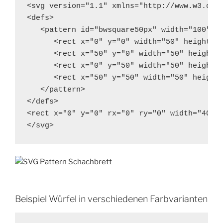
<svg version="1.1" xmlns="http://www.w3.org/
<defs>

   <pattern id="bwsquare50px" width="100" he
      <rect x="0" y="0" width="50" height="5
      <rect x="50" y="0" width="50" height="
      <rect x="0" y="50" width="50" height="
      <rect x="50" y="50" width="50" height=
   </pattern>

</defs>

<rect x="0" y="0" rx="0" ry="0" width="400" 
</svg>
Beispiel Würfel in verschiedenen Farbvarianten