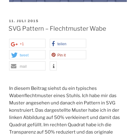
VERÖFFENTLICHT
11. JULI 2015
AM
SVG Pattern – Flechtmuster Wabe
+1
teilen
tweet
Pin it
mail
In diesem Beitrag siehst du ein typisches
Wabenflechtmuster eines Stuhls. Ich habe mir das
Muster angesehen und danach ein Pattern in SVG
konstruiert. Das dargestellte Muster habe ich in der
linken Abbildung auf 50% verkleinert und damit das
Quadrat gefüllt. Im rechten Quadrat habe ich die
Transparenz auf 50% reduziert und das originale