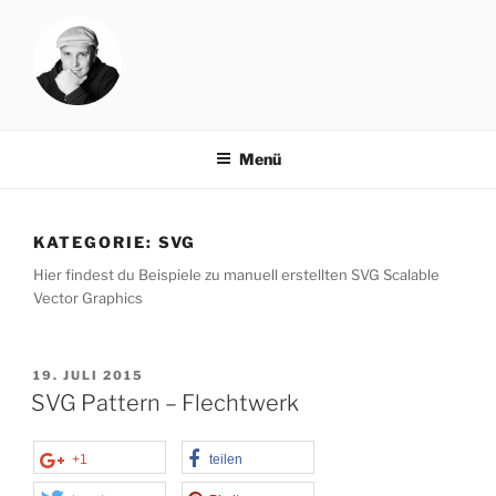
Zum
Inhalt
springen
NORBAT.DE
rock your blog
Menü
KATEGORIE:
SVG
Hier findest du Beispiele zu manuell erstellten SVG Scalable
Vector Graphics
VERÖFFENTLICHT
19. JULI 2015
AM
SVG Pattern – Flechtwerk
+1
teilen