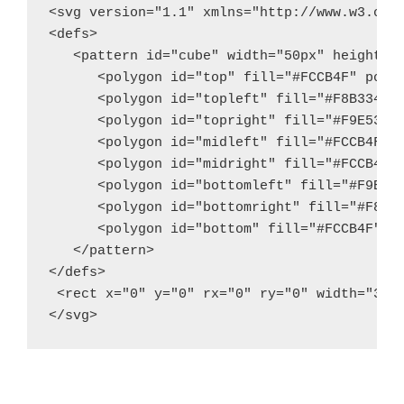
<svg version="1.1" xmlns="http://www.w3.org/
<defs>

   <pattern id="cube" width="50px" height="8
      <polygon id="top" fill="#FCCB4F" point
      <polygon id="topleft" fill="#F8B334" p
      <polygon id="topright" fill="#F9E532" 
      <polygon id="midleft" fill="#FCCB4F" p
      <polygon id="midright" fill="#FCCB4F" 
      <polygon id="bottomleft" fill="#F9E532
      <polygon id="bottomright" fill="#F8B33
      <polygon id="bottom" fill="#FCCB4F" po
   </pattern>

</defs>

 <rect x="0" y="0" rx="0" ry="0" width="300"
</svg>