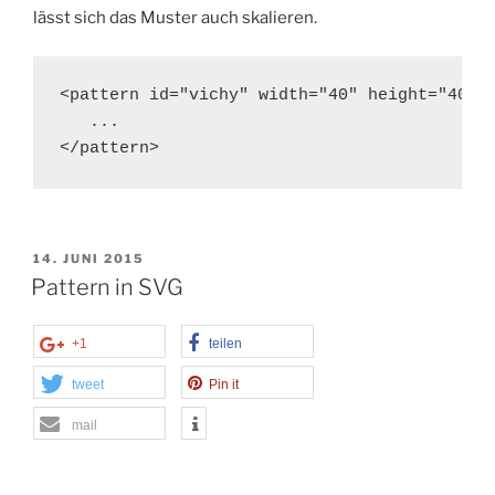
lässt sich das Muster auch skalieren.
<pattern id="vichy" width="40" height="40" p
   ...

</pattern>
VERÖFFENTLICHT
14. JUNI 2015
AM
Pattern in SVG
+1
teilen
tweet
Pin it
mail