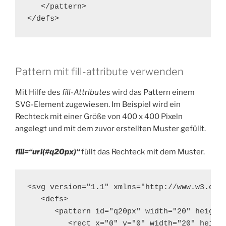
   </pattern>

</defs>
Pattern mit fill-attribute verwenden
Mit Hilfe des
fill-Attributes
wird das Pattern einem
SVG-Element zugewiesen. Im Beispiel wird ein
Rechteck mit einer Größe von 400 x 400 Pixeln
angelegt und mit dem zuvor erstellten Muster gefüllt.
fill=“url(#q20px)“
füllt das Rechteck mit dem Muster.
<svg version="1.1" xmlns="http://www.w3.org/
   <defs>

      <pattern id="q20px" width="20" height=
         <rect x="0" y="0" width="20" height