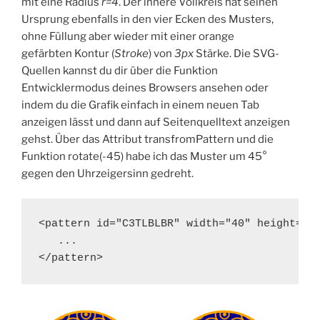
mit eine Radius
r=4
. Der innere Vollkreis hat seinen
Ursprung ebenfalls in den vier Ecken des Musters,
ohne Füllung aber wieder mit einer orange
gefärbten Kontur (
Stroke
) von
3px
Stärke. Die SVG-
Quellen kannst du dir über die Funktion
Entwicklermodus deines Browsers ansehen oder
indem du die Grafik einfach in einem neuen Tab
anzeigen lässt und dann auf Seitenquelltext anzeigen
gehst. Über das Attribut transfromPattern und die
Funktion rotate(-45) habe ich das Muster um 45°
gegen den Uhrzeigersinn gedreht.
<pattern id="C3TLBLBR" width="40" height="40
   ...

</pattern>