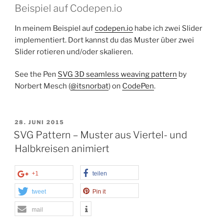
Beispiel auf Codepen.io
In meinem Beispiel auf
codepen.io
habe ich zwei Slider
implementiert. Dort kannst du das Muster über zwei
Slider rotieren und/oder skalieren.
See the Pen
SVG 3D seamless weaving pattern
by
Norbert Mesch (
@itsnorbat
) on
CodePen
.
VERÖFFENTLICHT
28. JUNI 2015
AM
SVG Pattern – Muster aus Viertel- und
Halbkreisen animiert
+1
teilen
tweet
Pin it
mail