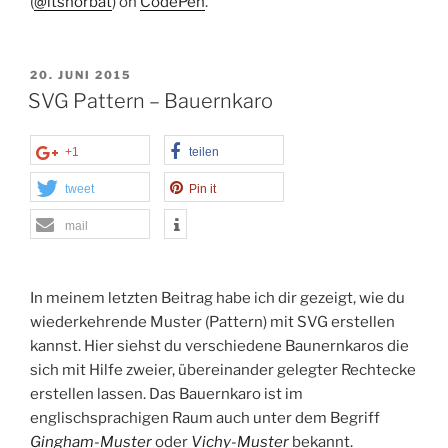
(
@itsnorbat
) on
CodePen
.
VERÖFFENTLICHT
20. JUNI 2015
AM
SVG Pattern – Bauernkaro
+1
teilen
tweet
Pin it
mail
In meinem letzten Beitrag habe ich dir gezeigt, wie du
wiederkehrende Muster (Pattern) mit SVG erstellen
kannst. Hier siehst du verschiedene Baunernkaros die
sich mit Hilfe zweier, übereinander gelegter Rechtecke
erstellen lassen. Das Bauernkaro ist im
englischsprachigen Raum auch unter dem Begriff
Gingham-Muster
oder
Vichy-Muster
bekannt.