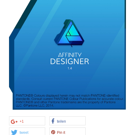
+1
teilen
tweet
Pin it