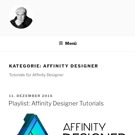
Zum
Inhalt
springen
NORBAT.DE
rock your blog
Menü
KATEGORIE:
AFFINITY DESIGNER
Tutorials für Affinity Designer
VERÖFFENTLICHT
11. DEZEMBER 2016
AM
Playlist: Affinity Designer Tutorials