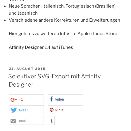
Neue Sprachen: Italienisch, Portugiesisch (Brasilien)
und Japanisch
Verschiedene andere Korrekturen und Erweiterungen
Hier geht es zu weiteren Infos im Apple iTunes Store
Affinity Designer 1.4 auf iTunes
VERÖFFENTLICHT
21. AUGUST 2015
AM
Selektiver SVG-Export mit Affinity
Designer
+1
teilen
tweet
Pin it
mail