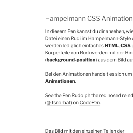
Hampelmann CSS Animation 
In diesem Pen kannst du dir ansehen, wi
Datei einen Rudi im Hampelmann-Style e
werden lediglich einfaches
HTML
,
CSS
Körperteile von Rudi werden mit der Hi
(
background-position
) aus dem Bild a
Bei den Animationen handelt es sich u
Animationen
.
See the Pen
Rudolph the red nosed rein
(
@itsnorbat
) on
CodePen
.
Das Bild mit den einzelnen Teilen der