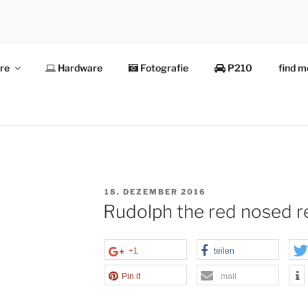
re
Hardware
Fotografie
P210
find 
E
VERÖFFENTLICHT
18. DEZEMBER 2016
AM
Rudolph the red nosed r
+1
teilen
Pin it
mail