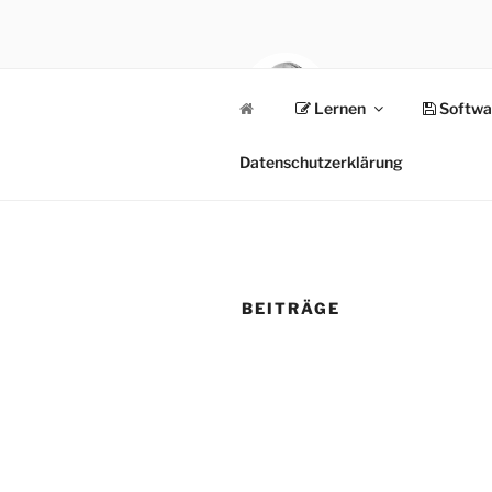
Zum
Inhalt
springen
Lernen
Softwa
NORBAT.D
rock your blog
Datenschutzerklärung
BEITRÄGE