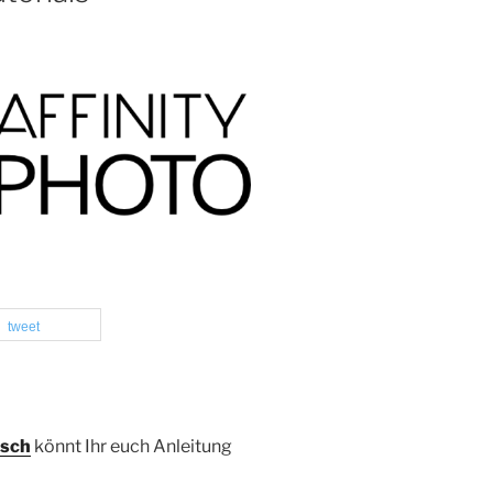
tweet
sch
könnt Ihr euch Anleitung