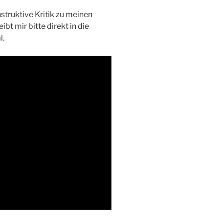
truktive Kritik zu meinen
bt mir bitte direkt in die
l.