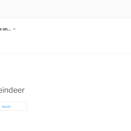
me on…
eindeer
tweet