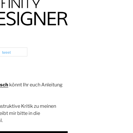
tweet
sch
könnt Ihr euch Anleitung
truktive Kritik zu meinen
bt mir bitte in die
l.