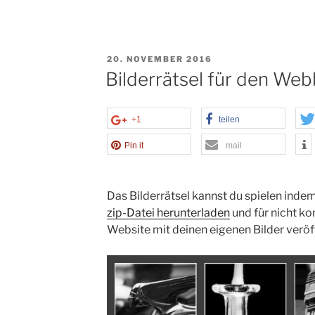
VERÖFFENTLICHT
20. NOVEMBER 2016
AM
Bilderrätsel für den We
+1
teilen
Pin it
mail
Das Bilderrätsel kannst du spielen indem 
zip-Datei herunterladen
und für nicht k
Website mit deinen eigenen Bilder veröf