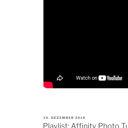
VERÖFFENTLICHT
10. DEZEMBER 2016
AM
Playlist: Affinity Photo T