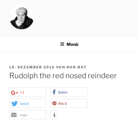
Zum
Inhalt
springen
NORBAT.DE
rock your blog
Menü
VERÖFFENTLICHT
18. DEZEMBER 2016
VON
NOR.BAT
AM
Rudolph the red nosed reindeer
+1
teilen
tweet
Pin it
mail