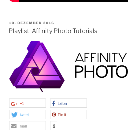
VERÖFFENTLICHT
10. DEZEMBER 2016
AM
Playlist: Affinity Photo Tutorials
+1
teilen
tweet
Pin it
mail