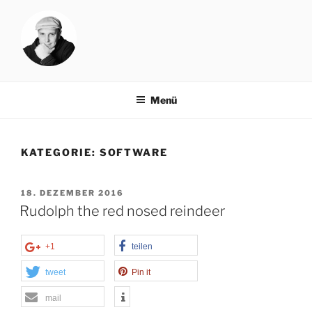
Zum
Inhalt
springen
NORBAT.DE
rock your blog
Menü
KATEGORIE:
SOFTWARE
VERÖFFENTLICHT
18. DEZEMBER 2016
AM
Rudolph the red nosed reindeer
+1
teilen
tweet
Pin it
mail