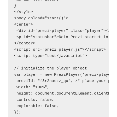
}

</style>

<body onload="start()">

<center>

 <div id="prezi-player" class="player"></div
 <p id="statusbar">Dein Prezi startet in <sp
</center>

<script src="prezi_player.js"></script>

<script type="text/javascript">

// initialize the player object

var player = new PreziPlayer('prezi-player',
 preziId: "f3r2naszz_qu", /* place your prez
 width: "100%",

 height: document.documentElement.clientHeig
 controls: false,

 explorable: false,

});
