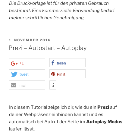
Die Druckvorlage ist für den privaten Gebrauch
bestimmt. Eine kommerzielle Verwendung bedarf
meiner schriftlichen Genehmigung.
VERÖFFENTLICHT
1. NOVEMBER 2016
AM
Prezi – Autostart – Autoplay
+1
teilen
tweet
Pin it
mail
In diesem Tutorial zeige ich dir, wie du ein
Prezi
auf
deiner Webpräsenz einbinden kannst und es
automatisch bei Aufruf der Seite im
Autoplay Modus
laufen lässt.