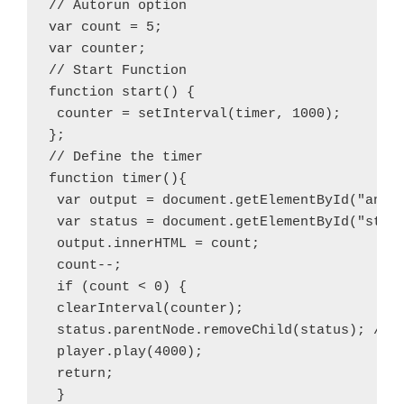
// Autorun option

var count = 5;

var counter;

// Start Function

function start() {

 counter = setInterval(timer, 1000);

};

// Define the timer

function timer(){

 var output = document.getElementById("anzei
 var status = document.getElementById("statu
 output.innerHTML = count;

 count--;

 if (count < 0) {

 clearInterval(counter);

 status.parentNode.removeChild(status); //re
 player.play(4000); 

 return;

 }
