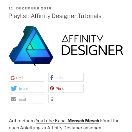
VERÖFFENTLICHT
11. DEZEMBER 2016
AM
Playlist: Affinity Designer Tutorials
+1
teilen
tweet
Pin it
mail
Auf meinem
YouTube Kanal
Mensch Mesch
könnt Ihr
euch Anleitung zu Affinity Designer ansehen.