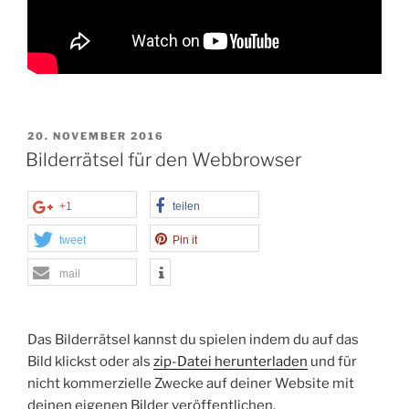
VERÖFFENTLICHT
20. NOVEMBER 2016
AM
Bilderrätsel für den Webbrowser
+1
teilen
tweet
Pin it
mail
Das Bilderrätsel kannst du spielen indem du auf das
Bild klickst oder als
zip-Datei herunterladen
und für
nicht kommerzielle Zwecke auf deiner Website mit
deinen eigenen Bilder veröffentlichen.