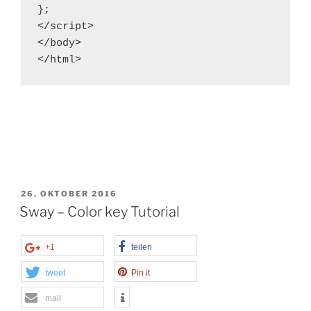
};

</script>

</body>

</html>
VERÖFFENTLICHT
26. OKTOBER 2016
AM
Sway – Color key Tutorial
+1
teilen
tweet
Pin it
mail