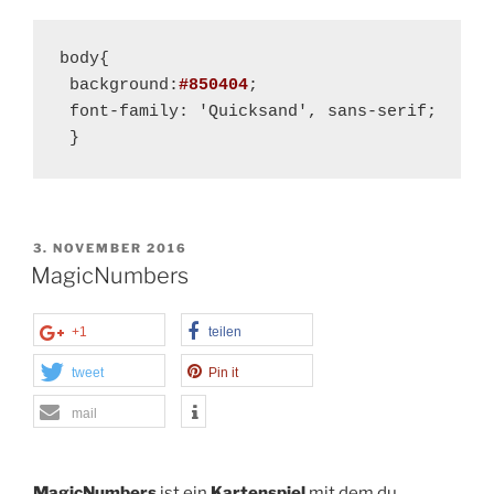
body{

 background:
#850404
;

 font-family: 'Quicksand', sans-serif;

 }
VERÖFFENTLICHT
3. NOVEMBER 2016
AM
MagicNumbers
+1
teilen
tweet
Pin it
mail
MagicNumbers
ist ein
Kartenspiel
mit dem du