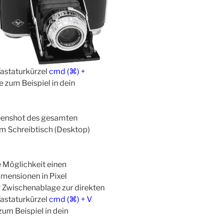
astaturkürzel
cmd (⌘) +
 zum Beispiel in dein
reenshot des gesamten
em Schreibtisch (Desktop)
e Möglichkeit einen
imensionen in Pixel
r Zwischenablage zur direkten
astaturkürzel
cmd (⌘) + V
um Beispiel in dein