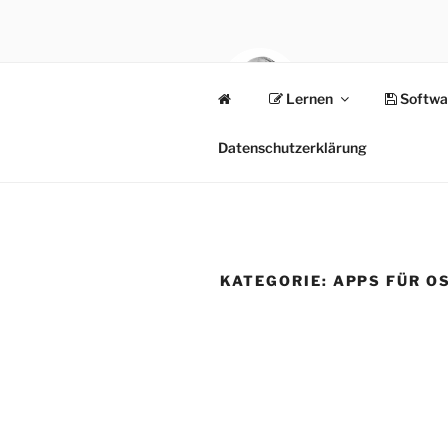
Zum
Inhalt
springen
Lernen
Softwa
NORBAT.D
rock your blog
Datenschutzerklärung
KATEGORIE:
APPS FÜR OS 