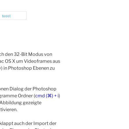
tweet
ich den 32-Bit Modus von
ac OS X um Videoframes aus
v) in Photoshop Ebenen zu
onen Dialog der Photoshop
gramme Ordner (
cmd (⌘) + i
)
r Abbildung gezeigte
tivieren.
 klappt auch der Import der