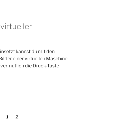
virtueller
nsetzt kannst du mit den
lder einer virtuellen Maschine
vermutlich die Druck-Taste
Seite
Seite
1
2