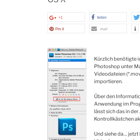
+1
teilen
Pin it
mail
Kürzlich benötigte 
Photoshop unter M
Videodateien (*.mo
importieren.
Über den Informati
Anwendung im Pro
lässt sich das in de
Kontrollkästchen ak
Und siehe da… jetzt