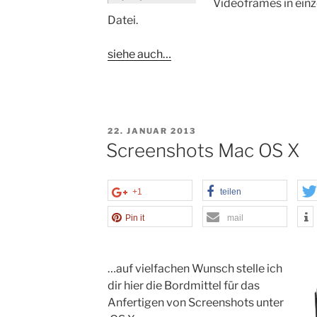
Videoframes in ein
Datei.
siehe auch…
VERÖFFENTLICHT
22. JANUAR 2013
AM
Screenshots Mac OS X
+1
teilen
Pin it
mail
…auf vielfachen Wunsch stelle ich
dir hier die Bordmittel für das
Anfertigen von Screenshots unter