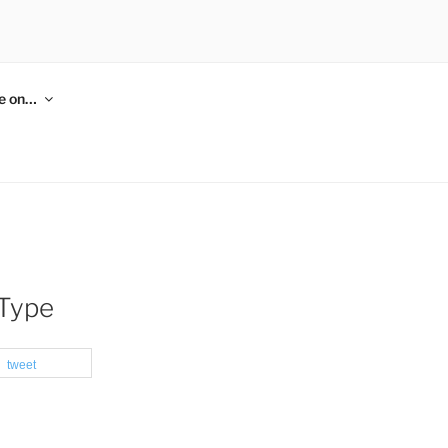
me on…
Type
tweet