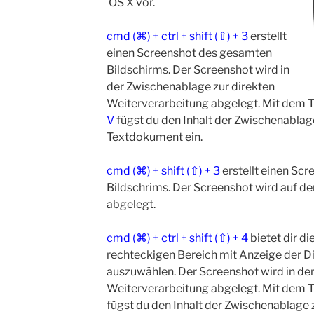
OS X vor.
cmd (⌘) + ctrl + shift (⇧) + 3
erstellt
einen Screenshot des gesamten
Bildschirms. Der Screenshot wird in
der Zwischenablage zur direkten
Weiterverarbeitung abgelegt. Mit dem T
V
fügst du den Inhalt der Zwischenablage
Textdokument ein.
cmd (⌘) + shift (⇧) + 3
erstellt einen Sc
Bildschrims. Der Screenshot wird auf d
abgelegt.
cmd (⌘) + ctrl + shift (⇧) + 4
bietet dir di
rechteckigen Bereich mit Anzeige der D
auszuwählen. Der Screenshot wird in de
Weiterverarbeitung abgelegt. Mit dem T
fügst du den Inhalt der Zwischenablage z