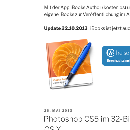
Mit der App iBooks Author (kostenlos) 
eigene iBooks zur Veröffentlichung im A
Update 22.10.2013
: iBooks ist jetzt a
VERÖFFENTLICHT
26. MAI 2013
AM
Photoshop CS5 im 32-Bi
OS X