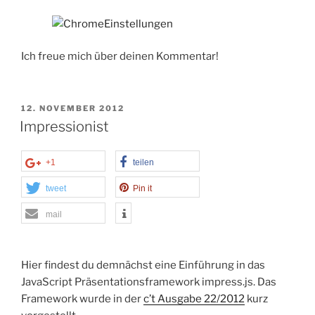
Ich freue mich über deinen Kommentar!
VERÖFFENTLICHT
12. NOVEMBER 2012
AM
Impressionist
+1
teilen
tweet
Pin it
mail
Hier findest du demnächst eine Einführung in das
JavaScript Präsentationsframework impress.js. Das
Framework wurde in der
c’t Ausgabe 22/2012
kurz