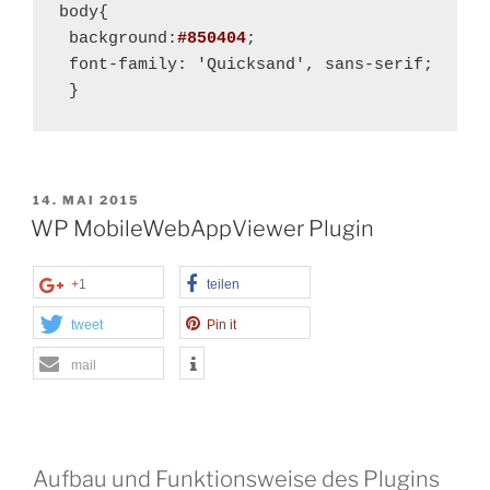
body{

 background:
#850404
;

 font-family: 'Quicksand', sans-serif;

 }
VERÖFFENTLICHT
14. MAI 2015
AM
WP MobileWebAppViewer Plugin
+1
teilen
tweet
Pin it
mail
Aufbau und Funktionsweise des Plugins