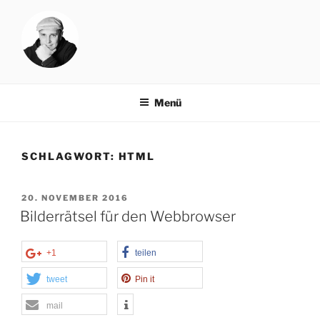
Zum
Inhalt
springen
NORBAT.DE
rock your blog
Menü
SCHLAGWORT:
HTML
VERÖFFENTLICHT
20. NOVEMBER 2016
AM
Bilderrätsel für den Webbrowser
+1
teilen
tweet
Pin it
mail