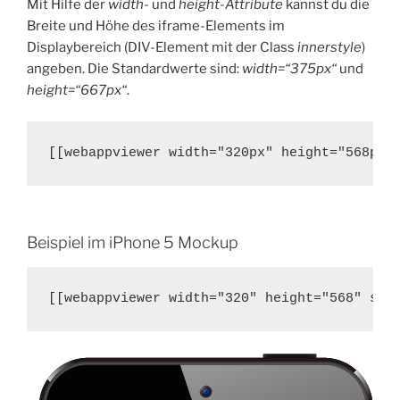
Mit Hilfe der
width-
und
height-Attribute
kannst du die
Breite und Höhe des iframe-Elements im
Displaybereich (DIV-Element mit der Class
innerstyle
)
angeben. Die Standardwerte sind:
width=“375px“
und
height=“667px“
.
[[webappviewer width="320px" height="568px"
Beispiel im iPhone 5 Mockup
[[webappviewer width="320" height="568" src