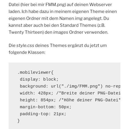
Datei (hier bei mir FMM.png) auf deinen Webserver
laden. Ich habe dazu in meinem eigenen Theme einen
eigenen Ordner mit dem Namen
img
angelegt. Du
kannst aber auch bei den Standard Themes (z.B.
Twenty Thirteen) den
images
Ordner verwenden.
Die
style.css
deines Themes ergänzt du jetzt um
folgende Klassen:
.mobileviewer{

 display: block;

 background: url("./img/FMM.png") no-repeat
 width: 428px; /*Breite deiner PNG-Datei*/

 height: 854px; /*Höhe deiner PNG-Datei*/

 margin-bottom: 50px;

 padding-top: 21px;

}
