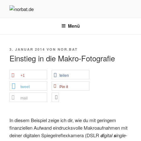
Zum
Inhalt
NORBAT.DE
rock your blog
springen
Menü
VERÖFFENTLICHT
3. JANUAR 2014
VON
NOR.BAT
AM
Einstieg in die Makro-Fotografie
+1
teilen
tweet
Pin it
mail
In diesem Beispiel zeige ich dir, wie du mit geringem
finanziellen Aufwand eindrucksvolle Makroaufnahmen mit
deiner digitalen Spiegelreflexkamera (DSLR
d
igital
s
ingle-