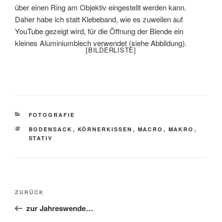
über einen Ring am Objektiv eingestellt werden kann.
Daher habe ich statt Klebeband, wie es zuweilen auf
YouTube gezeigt wird, für die Öffnung der Blende ein
kleines Aluminiumblech verwendet (siehe Abbildung).
[BILDERLISTE]
KATEGORIEN
FOTOGRAFIE
SCHLAGWÖRTER
BODENSACK
,
KÖRNERKISSEN
,
MACRO
,
MAKRO
,
STATIV
Beitragsnavigation
Vorheriger
ZURÜCK
Beitrag
zur Jahreswende…