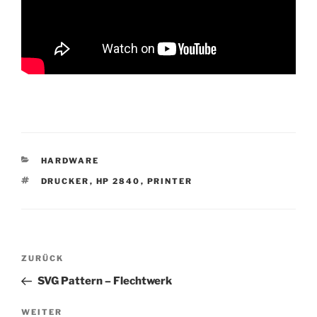
KATEGORIEN
HARDWARE
SCHLAGWÖRTER
DRUCKER
,
HP 2840
,
PRINTER
Beitragsnavigation
Vorheriger
ZURÜCK
Beitrag
SVG Pattern – Flechtwerk
Nächster
WEITER