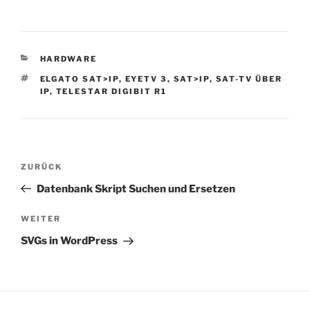
KATEGORIEN
HARDWARE
SCHLAGWÖRTER
ELGATO SAT>IP
,
EYETV 3
,
SAT>IP
,
SAT-TV ÜBER
IP
,
TELESTAR DIGIBIT R1
Beitragsnavigation
Vorheriger
ZURÜCK
Beitrag
Datenbank Skript Suchen und Ersetzen
Nächster
WEITER
Beitrag
SVGs in WordPress