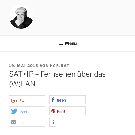
Zum
Inhalt
springen
NORBAT.DE
rock your blog
Menü
VERÖFFENTLICHT
19. MAI 2015
VON
NOR.BAT
AM
SAT>IP – Fernsehen über das
(W)LAN
+1
teilen
tweet
Pin it
mail