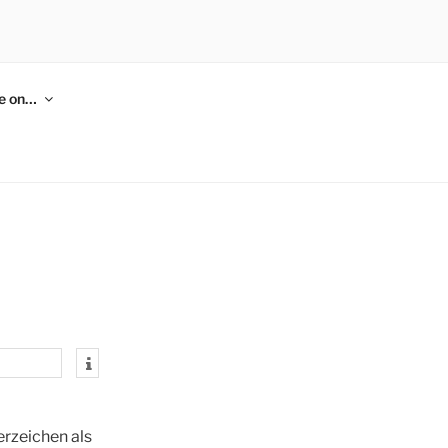
me on…
erzeichen als