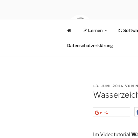
Zum
Inhalt
springen
Lernen
Softwa
NORBAT.D
rock your blog
Datenschutzerklärung
VERÖFFENTLICHT
13. JUNI 2016
VON
AM
Wasserzeich
+1
Im Videotutorial
Wa