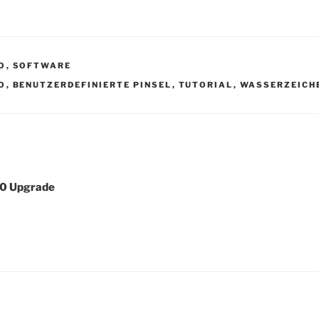
O
,
SOFTWARE
R
O
,
BENUTZERDEFINIERTE PINSEL
,
TUTORIAL
,
WASSERZEICH
igation
0 Upgrade