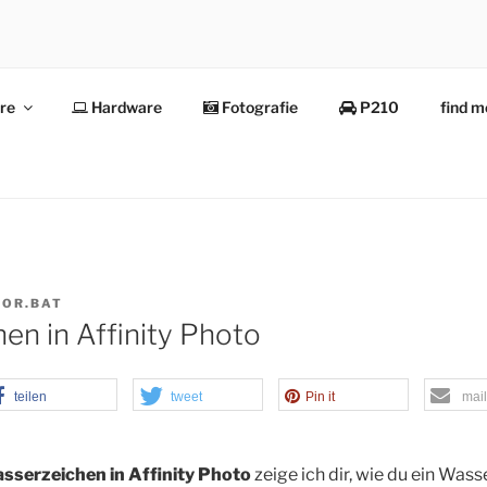
re
Hardware
Fotografie
P210
find 
E
NOR.BAT
en in Affinity Photo
teilen
tweet
Pin it
mail
sserzeichen in Affinity Photo
zeige ich dir, wie du ein Wass