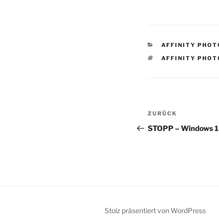
KATEGORIEN
AFFINITY PHOT
SCHLAGWÖRTE
AFFINITY PHOT
Beitragsnav
Vorheriger
ZURÜCK
Beitrag
STOPP – Windows 1
Stolz präsentiert von WordPress